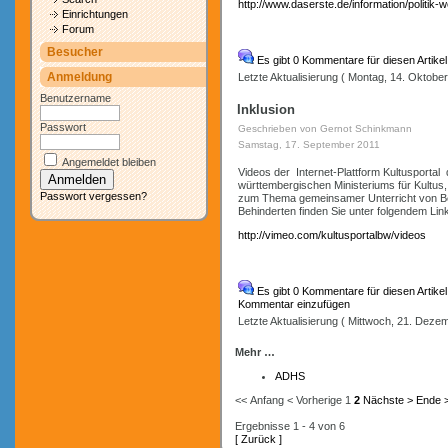
http://www.daserste.de/information/politik
Einrichtungen
Forum
Besucher
Es gibt 0 Kommentare für diesen Artike
Anmeldung
Letzte Aktualisierung ( Montag, 14. Oktober
Benutzername
Inklusion
Passwort
Geschrieben von Gernot Schinkmann
Samstag, 17. September 2011
Angemeldet bleiben
Videos der Internet-Plattform Kultusportal
württembergischen Ministeriums für Kultus
Passwort vergessen?
zum Thema gemeinsamer Unterricht von Be
Behinderten finden Sie unter folgendem Lin
http://vimeo.com/kultusportalbw/videos
Es gibt 0 Kommentare für diesen Artikel.
Kommentar einzufügen
Letzte Aktualisierung ( Mittwoch, 21. Deze
Mehr …
ADHS
<< Anfang
< Vorherige
1
2
Nächste >
Ende 
Ergebnisse 1 - 4 von 6
[ Zurück ]