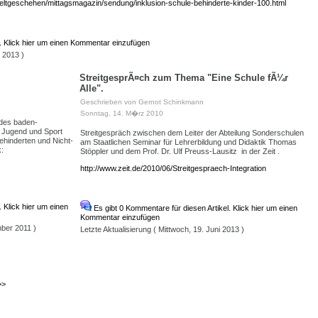
-weltgeschehen/mittagsmagazin/sendung/inklusion-schule-behinderte-kinder-100.html
l. Klick hier um einen Kommentar einzufügen
 2013 )
StreitgesprÃ¤ch zum Thema "Eine Schule fÃ¼r
Alle".
Geschrieben von Gernot Schinkmann
Sonntag, 14. M�rz 2010
 des baden-
, Jugend und Sport
Streitgespräch zwischen dem
Leiter der Abteilung
Sonderschulen
hinderten und Nicht-
am Staatlichen Seminar für Lehrerbildung und Didaktik Thomas
k:
Stöppler und dem Prof. Dr. Ulf Preuss-Lausitz in der Zeit .
http://www.zeit.de/2010/06/Streitgespraech-Integration
 Klick hier um einen
Es gibt 0 Kommentare für diesen Artikel. Klick hier um einen
Kommentar einzufügen
mber 2011 )
Letzte Aktualisierung ( Mittwoch, 19. Juni 2013 )
>>