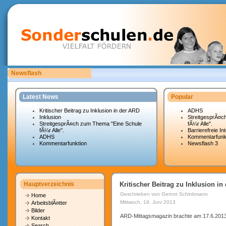
Newsflash
Sonderschulen.de ist auf der Suche nach Mitarbeitern.
Latest News
Popular
Kritischer Beitrag zu Inklusion in der ARD
ADHS
Inklusion
StreitgesprÃ¤c
StreitgesprÃ¤ch zum Thema "Eine Schule
fÃ¼r Alle".
fÃ¼r Alle".
Barrierefreie In
ADHS
Kommentarfunk
Kommentarfunktion
Newsflash 3
Hauptverzeichnis
Kritischer Beitrag zu Inklusion in
Geschrieben von Gernot Schinkmann
Home
Mittwoch, 19. Juni 2013
ArbeitsblÃ¤tter
Bilder
ARD-Mittagsmagazin brachte am 17.6.2013 e
Kontakt
Search