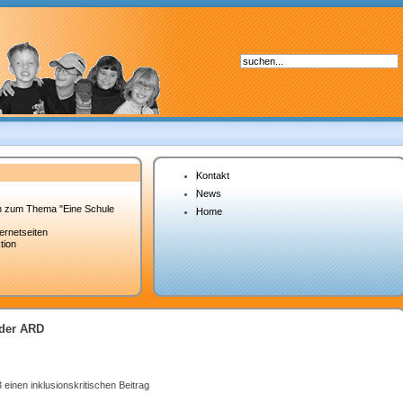
Kontakt
News
h zum Thema "Eine Schule
Home
ternetseiten
tion
 der ARD
inen inklusionskritischen Beitrag